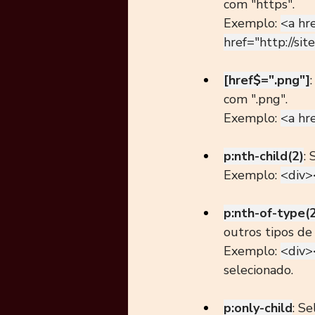
com "https".
Exemplo: 
<a hr
href="
http://si
[href$=".png"]
com ".png".
Exemplo: 
<a hr
p:nth-child(2)
: 
Exemplo: 
<div>
p:nth-of-type(
outros tipos de
Exemplo: 
<div>
selecionado.
p:only-child
: S