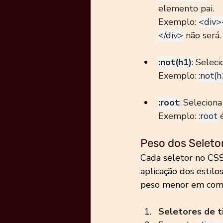
elemento pai.
Exemplo: 
<div>
</div>
 não será.
:not(h1)
: Selec
Exemplo: 
:not(h
:root
: Selecion
Exemplo: 
:root
 
Peso dos Seleto
Cada seletor no CS
aplicação dos estilo
peso menor em compa
Seletores de t