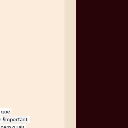
 que 
r 
!important
. 
inem quais 