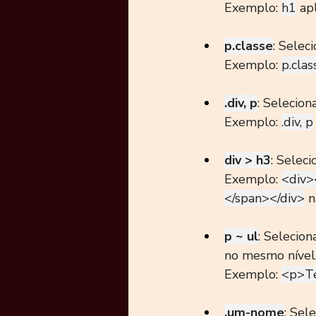
Exemplo: 
h1
 ap
p.classe
: Selec
Exemplo: 
p.clas
.div, p
: Selecio
Exemplo: 
.div, p
div > h3
: Selec
Exemplo: 
<div>
</span></div>
 n
p ~ ul
: Selecio
no mesmo nível
Exemplo: 
<p>Te
.um-nome
: Sel