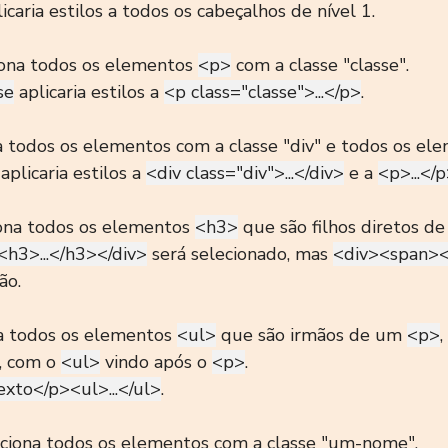
licaria estilos a todos os cabeçalhos de nível 1.
iona todos os elementos 
<p>
 com a classe "classe".
se
 aplicaria estilos a 
<p class="classe">...</p>
.
na todos os elementos com a classe "div" e todos os el
 aplicaria estilos a 
<div class="div">...</div>
 e a 
<p>...</
iona todos os elementos 
<h3>
 que são filhos diretos d
<h3>...</h3></div>
 será selecionado, mas 
<div><span><
ão.
na todos os elementos 
<ul>
 que são irmãos de um 
<p>
,
, com o 
<ul>
 vindo após o 
<p>
.
xto</p><ul>...</ul>
.
eciona todos os elementos com a classe "um-nome".