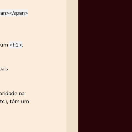
an></span>
 um 
<h1>
.
bais
ioridade na 
etc.), têm um 