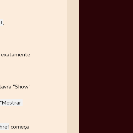
et
, 
é exatamente 
lavra "Show" 
="Mostrar 
href
 começa 