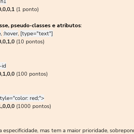
 
h1
0,0,0,1
 (1 ponto)
sse, pseudo-classes e atributos
:
e
, 
:hover
, 
[type="text"]
0,0,1,0
 (10 pontos)
-id
0,1,0,0
 (100 pontos)
tyle="color: red;">
1,0,0,0
 (1000 pontos)
a especificidade, mas tem a maior prioridade, sobrepo