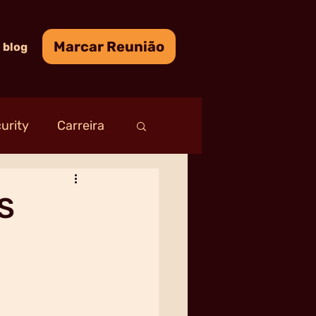
Marcar Reunião
blog
urity
Carreira
SS