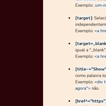
Exemplo: 
.um-
[target]
: Sele
independenteme
Exemplo: 
<a hre
[target=_blank
igual a "_blank"
Exemplo: 
<a hre
[title~="Show"
como palavra is
Exemplo: 
<div 
agora">
 não.
[href^="https"