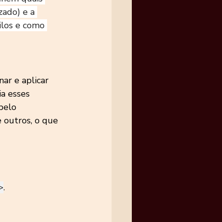
zado) e a 
los e como 
ar e aplicar 
a esses 
pelo 
 outros, o que 
>
.