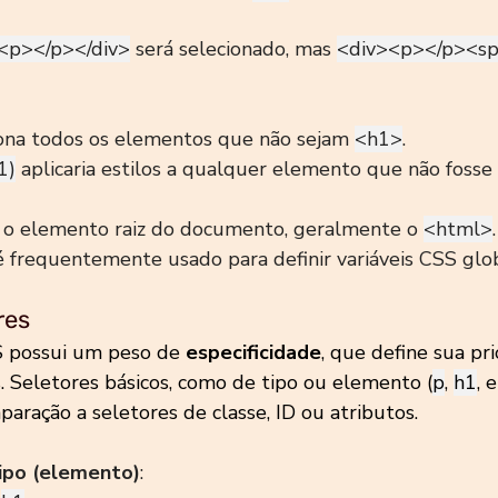
<p></p></div>
 será selecionado, mas 
<div><p></p><sp
iona todos os elementos que não sejam 
<h1>
.
1)
 aplicaria estilos a qualquer elemento que não fosse
a o elemento raiz do documento, geralmente o 
<html>
.
é frequentemente usado para definir variáveis CSS glo
res
S possui um peso de 
especificidade
, que define sua pr
s. Seletores básicos, como de tipo ou elemento (
p
, 
h1
, 
ração a seletores de classe, ID ou atributos.
ipo (elemento)
: