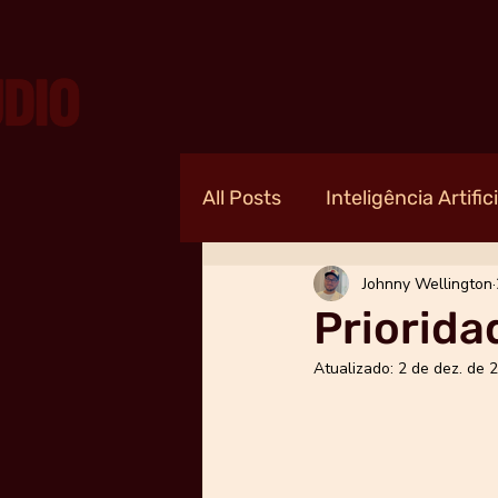
All Posts
Inteligência Artifici
Johnny Wellington
Priorida
Atualizado:
2 de dez. de 