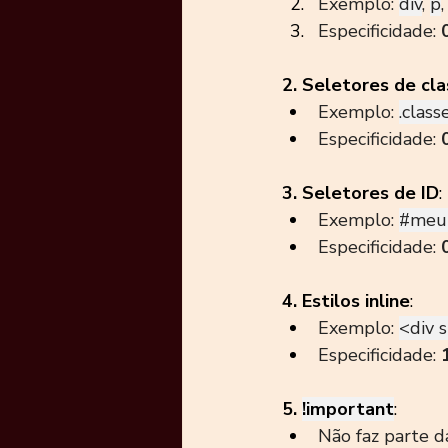
Exemplo: 
div
, 
p
,
Especificidade: 
2. Seletores de cla
Exemplo: 
.class
Especificidade: 
3. Seletores de ID
:
Exemplo: 
#meu
Especificidade: 
4. Estilos inline
:
Exemplo: 
<div s
Especificidade: 
5. 
!important
:
Não faz parte d