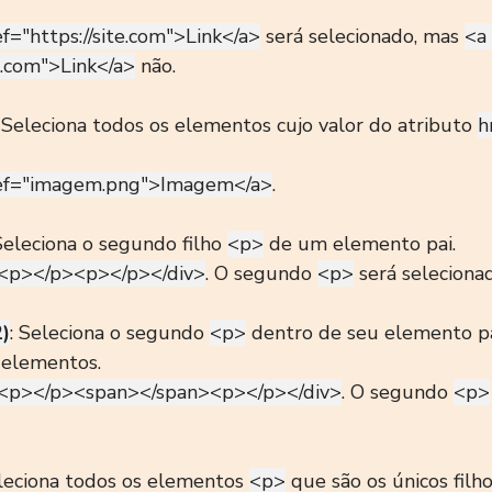
ef="
https://site.com">Link</a>
 será selecionado, mas 
<a 
te.com">Link</a>
 não.
: Seleciona todos os elementos cujo valor do atributo 
h
ef="imagem.png">Imagem</a>
.
Seleciona o segundo filho 
<p>
 de um elemento pai.
<p></p><p></p></div>
. O segundo 
<p>
 será seleciona
2)
: Seleciona o segundo 
<p>
 dentro de seu elemento pa
 elementos.
<p></p><span></span><p></p></div>
. O segundo 
<p>
eleciona todos os elementos 
<p>
 que são os únicos filh