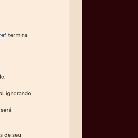
ref
 termina 
do.
i, ignorando 
 será 
os de seu 