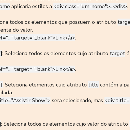
nome
 aplicaria estilos a 
<div class="um-nome">...</div>
.
ciona todos os elementos que possuem o atributo 
targ
nte do valor.
f="..." target="_blank">Link</a>
.
]
: Seleciona todos os elementos cujo atributo 
target
 
.
f="..." target="_blank">Link</a>
.
]
: Seleciona elementos cujo atributo 
title
 contém a pa
olada.
title="Assistir Show">
 será selecionado, mas 
<div title
]
: Seleciona todos os elementos cujo valor do atributo 