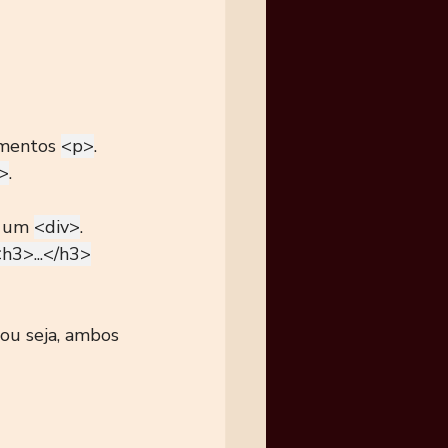
ementos 
<p>
.
p>
.
e um 
<div>
.
h3>...</h3>
 ou seja, ambos 