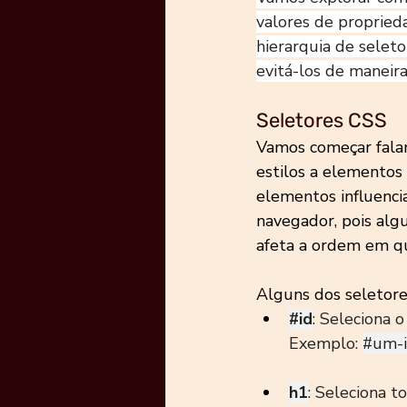
valores de proprieda
hierarquia de sele
evitá-los de maneira 
Seletores CSS
Vamos começar falan
estilos a elementos
elementos influenci
navegador, pois alg
afeta a ordem em que
Alguns dos seletore
#id
: Seleciona 
Exemplo: 
#um
-
h1
: Seleciona t