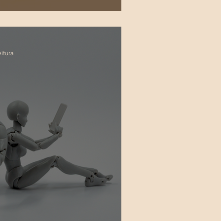
 Hierarquias no CSS
eitura