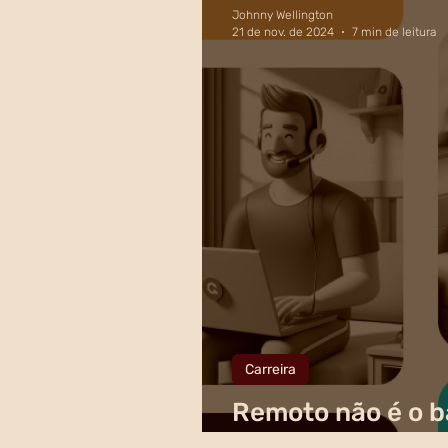
Johnny Wellington
21 de nov. de 2024
7 min de leitura
Carreira
Remoto não é o b
trabalho precisa