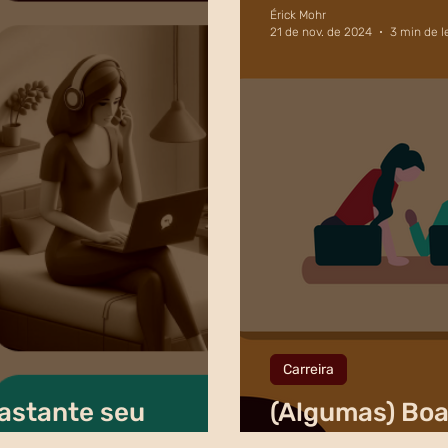
Érick Mohr
21 de nov. de 2024
3 min de l
Carreira
astante seu
(Algumas) Boa
 ser assíncrono
de times técn