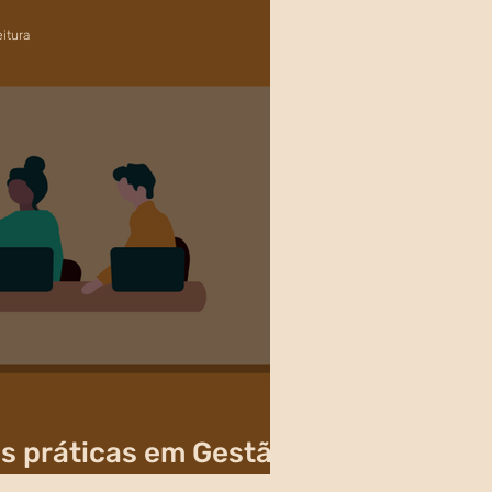
eitura
s práticas em Gestão
icos.