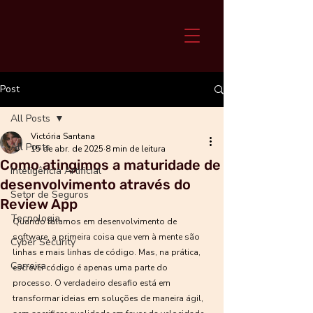
Post
All Posts
Victória Santana
All Posts
15 de abr. de 2025
8 min de leitura
Como atingimos a maturidade de
Inteligência Artificial
desenvolvimento através do
Setor de Seguros
Review App
Tecnologia
Quando falamos em desenvolvimento de 
software, a primeira coisa que vem à mente são 
Cyber Security
linhas e mais linhas de código. Mas, na prática, 
Carreira
escrever código é apenas uma parte do 
processo. O verdadeiro desafio está em 
transformar ideias em soluções de maneira ágil, 