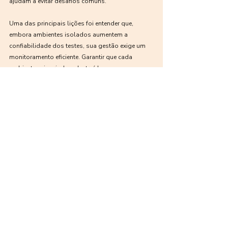
ajudam a evitar desafios comuns.
Uma das principais lições foi entender que, 
embora ambientes isolados aumentem a 
confiabilidade dos testes, sua gestão exige um 
monitoramento eficiente. Garantir que cada 
ambiente seja criado e destruído 
automaticamente, sem acumular instâncias 
desnecessárias, foi essencial para manter o uso 
otimizado dos recursos e evitar desperdícios. 
Além disso, manter logs detalhados e 
rastreáveis de cada teste facilitou a identificação 
rápida de problemas antes que chegassem à 
produção.
Também aprendemos que a integração contínua, 
para ser realmente eficaz, depende de uma 
estrutura disciplinada de versionamento e revisão 
de código. Foi necessário definir regras claras 
para merge requests, incentivar ainda mais 
revisões colaborativas - algo que já fazia parte 