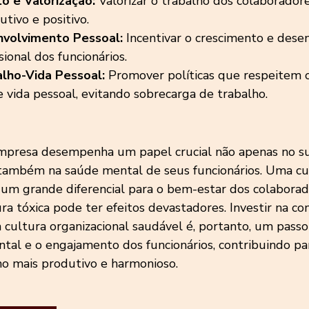
 e Valorização:
 Valorizar o trabalho dos colaboradore
tivo e positivo.
nvolvimento Pessoal:
 Incentivar o crescimento e dese
sional dos funcionários.
alho-Vida Pessoal:
 Promover políticas que respeitem o
e vida pessoal, evitando sobrecarga de trabalho.
mpresa desempenha um papel crucial não apenas no su
 também na saúde mental de seus funcionários. Uma cul
 um grande diferencial para o bem-estar dos colaborad
a tóxica pode ter efeitos devastadores. Investir na co
ultura organizacional saudável é, portanto, um passo 
ntal e o engajamento dos funcionários, contribuindo p
o mais produtivo e harmonioso.