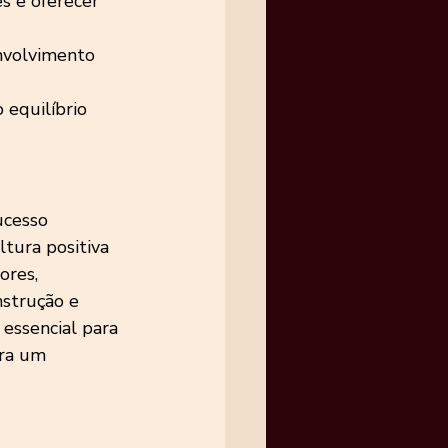
s e oferecer 
nvolvimento 
 equilíbrio 
cesso 
tura positiva 
ores, 
nstrução e 
essencial para 
ara um 