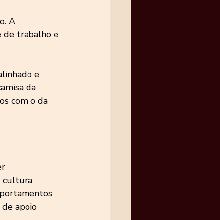
o. A 
 de trabalho e 
linhado e 
camisa da 
dos com o da 
r 
 cultura 
omportamentos 
 de apoio 