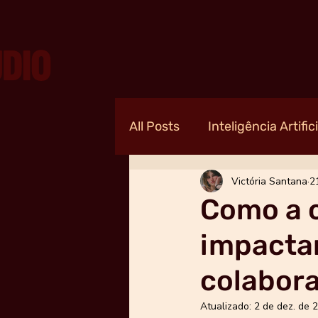
All Posts
Inteligência Artifici
Victória Santana
2
Como a 
impactar
colabor
Atualizado:
2 de dez. de 