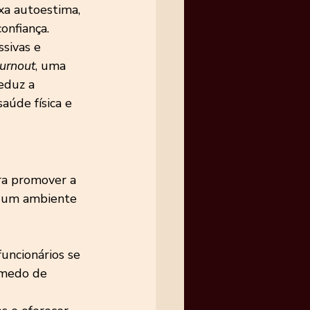
xa autoestima, 
onfiança.
sivas e 
urnout
, uma 
eduz a 
úde física e 
ra promover a 
r um ambiente 
ncionários se 
 medo de 