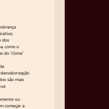
cobrança 
cativo, 
e dos 
a, como o 
 do “clima” 
de 
desvalorização 
dos são mais 
sua 
amente ou 
em começar a 