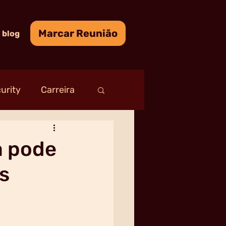
Marcar Reunião
blog
urity
Carreira
a pode
s