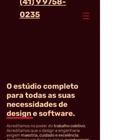
(41) 9 9758-
0235
O estúdio completo
para todas as suas
necessidades de
design e software.
Acreditamos no poder do
trabalho coletivo
;
Acreditamos que o design e engenharia
exigem
maestria, cuidado e excelência
;
Acreditamos em fazer as coisas
acontecerem
;